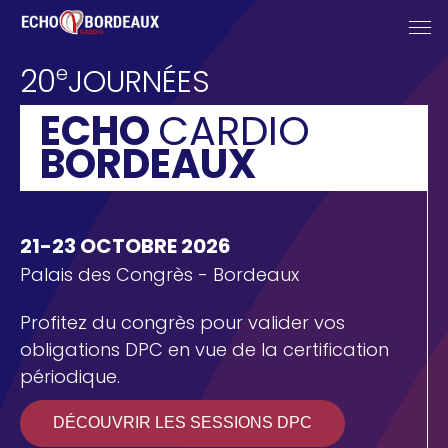
20e
Skip to main content
content
Cookies management panel
Journées
Echo
e
20
JOURNÉES
Cardio
Bordeaux
ECHO
CARDIO
2026
BORDEAUX
21-23 OCTOBRE 2026
Palais des Congrès - Bordeaux
Profitez du congrès pour valider vos
obligations DPC en vue de la certification
périodique.
DÉCOUVRIR LES SESSIONS DPC