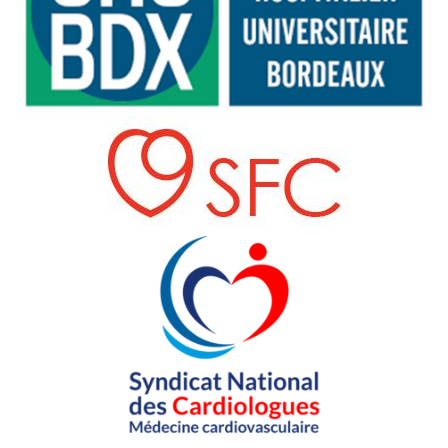
Image
Image
content_p